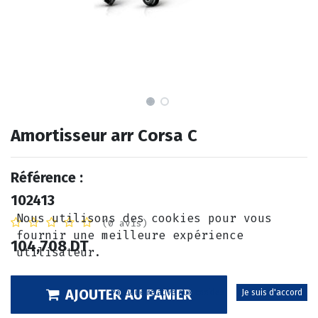
Amortisseur arr Corsa C
Référence :
102413
Nous utilisons des cookies pour vous
(0 avis)
fournir une meilleure expérience
104,708
DT
utilisateur.
AJOUTER AU PANIER
Politique relative aux cookies
Je suis d'accord