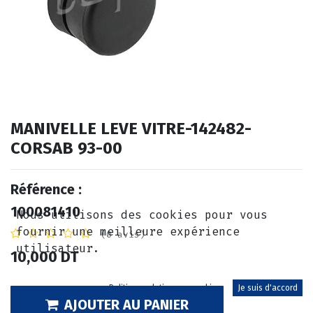
MANIVELLE LEVE VITRE-142482-
CORSAB 93-00
Référence :
100081410
Nous utilisons des cookies pour vous
fournir une meilleure expérience
(0 avis)
utilisateur.
10,000
DT
Politique relative aux cookies
Je suis d'accord
AJOUTER AU PANIER