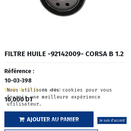
FILTRE HUILE -92142009- CORSA B 1.2
Référence :
10-03-398
Nous utilisons des cookies pour vous
(0 avis)
fournir une meilleure expérience
16,000
DT
utilisateur.
AJOUTER AU PANIER
Politique relative aux cookies
Je suis d'accord