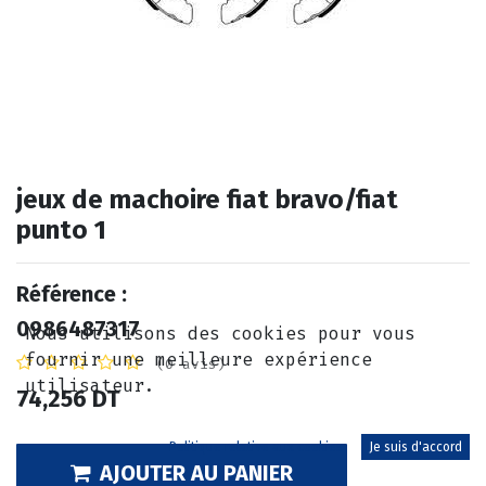
jeux de machoire fiat bravo/fiat
punto 1
Référence :
0986487317
Nous utilisons des cookies pour vous
fournir une meilleure expérience
(0 avis)
utilisateur.
74,256
DT
Politique relative aux cookies
Je suis d'accord
AJOUTER AU PANIER