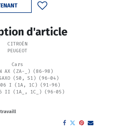
TENANT
ption d'article
CITROËN
PEUGEOT
Cars
N AX (ZA-_) (86-98)
SAXO (S0, S1) (96-04)
106 I (1A, 1C) (91-96)
6 II (1A_, 1C_) (96-05)
----------------------
 travaill
CITROËN 509460
PEUGEOT 509460