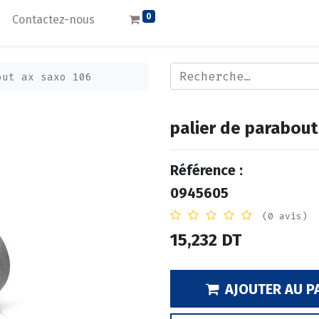
0
Contactez-nous
out ax saxo 106
palier de parabout
Référence :
0945605
(0 avis)
15,232
DT
AJOUTER AU P