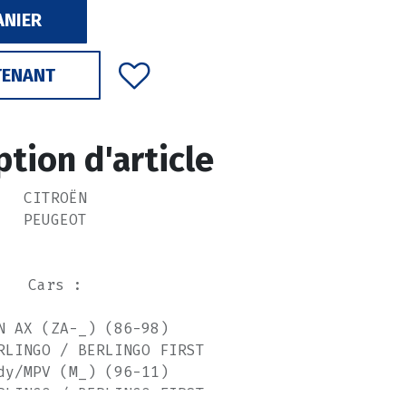
ANIER
TENANT
ption d'article
CITROËN
PEUGEOT
Cars :
N AX (ZA-_) (86-98)
RLINGO / BERLINGO FIRST
dy/MPV (M_) (96-11)
RLINGO / BERLINGO FIRST