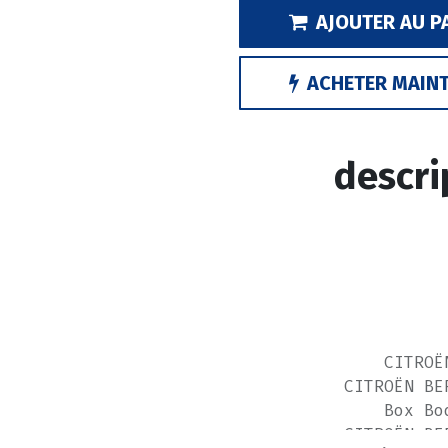
AJOUTER AU P
ACHETER MAIN
descri
CITROË
CITROËN BE
Box Bo
CITROËN BE