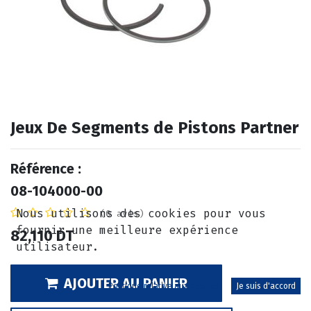
Jeux De Segments de Pistons Partner
Référence :
08-104000-00
Nous utilisons des cookies pour vous
(0 avis)
fournir une meilleure expérience
82,110
DT
utilisateur.
AJOUTER AU PANIER
Politique relative aux cookies
Je suis d'accord