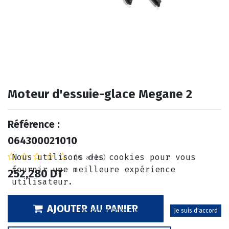
Moteur d'essuie-glace Megane 2
Référence :
064300021010
Nous utilisons des cookies pour vous
(0 avis)
fournir une meilleure expérience
252,280
DT
utilisateur.
AJOUTER AU PANIER
Politique relative aux cookies
Je suis d'accord