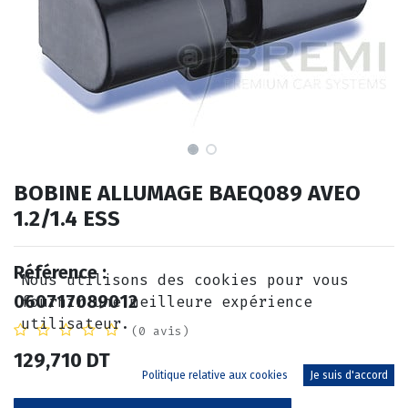
BOBINE ALLUMAGE BAEQ089 AVEO
1.2/1.4 ESS
Référence :
Nous utilisons des cookies pour vous
060717089012
fournir une meilleure expérience
utilisateur.
(0 avis)
129,710
DT
Politique relative aux cookies
Je suis d'accord