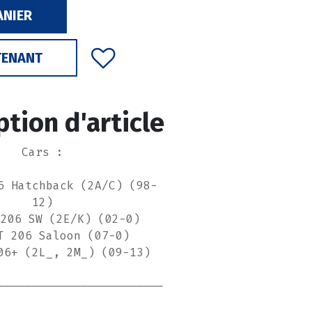
ANIER
TENANT
ption d'article
Cars :
6 Hatchback (2A/C) (98-
12)
 206 SW (2E/K) (02-0)
T 206 Saloon (07-0)
06+ (2L_, 2M_) (09-13)
------------------------