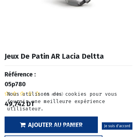
Jeux De Patin AR Lacia Deltta
Référence :
05p780
Nous utilisons des cookies pour vous
(0 avis)
fournir une meilleure expérience
49,742
DT
utilisateur.
AJOUTER AU PANIER
Politique relative aux cookies
Je suis d'accord