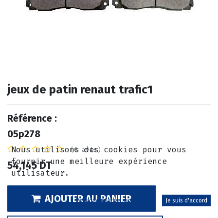
jeux de patin renaut trafic1
Référence :
05p278
Nous utilisons des cookies pour vous
(0 avis)
fournir une meilleure expérience
54,145
DT
utilisateur.
AJOUTER AU PANIER
Politique relative aux cookies
Je suis d'accord