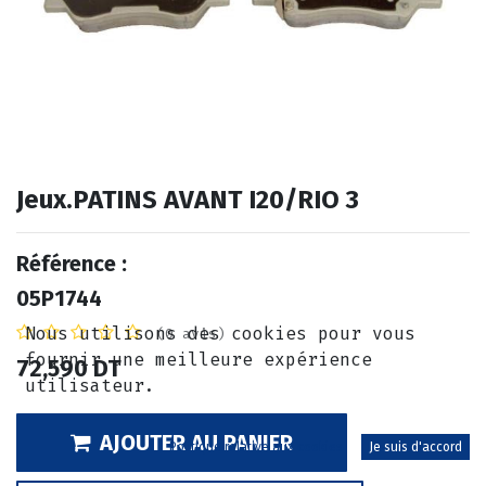
Jeux.PATINS AVANT I20/RIO 3
Référence :
05P1744
Nous utilisons des cookies pour vous
(0 avis)
fournir une meilleure expérience
72,590
DT
utilisateur.
AJOUTER AU PANIER
Politique relative aux cookies
Je suis d'accord