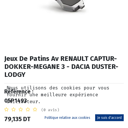
Jeux De Patins Av RENAULT CAPTUR-
DOKKER-MEGANE 3 - DACIA DUSTER-
LODGY
Nous utilisons des cookies pour vous
Référence :
fournir une meilleure expérience
05P1493
utilisateur.
(0 avis)
79,135
DT
Politique relative aux cookies
Je suis d'accord