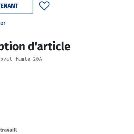
TENANT
rer
ption d'article
apval famle 20A
 travaill