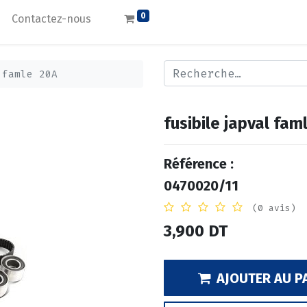
0
Contactez-nous
 famle 20A
fusibile japval fam
Référence :
0470020/11
(0 avis)
3,900
DT
AJOUTER AU P