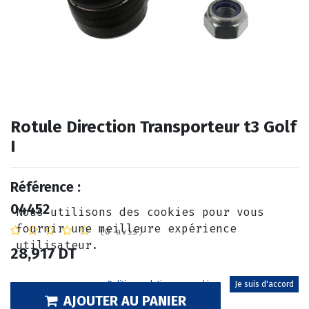
Rotule Direction Transporteur t3 Golf
I
Référence :
04452
Nous utilisons des cookies pour vous
fournir une meilleure expérience
(0 avis)
utilisateur.
28,917
DT
Politique relative aux cookies
Je suis d'accord
AJOUTER AU PANIER