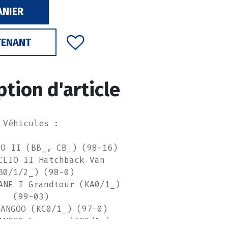
ANIER
TENANT
ption d'article
Véhicules :
IO II (BB_, CB_) (98-16)
CLIO II Hatchback Van
B0/1/2_) (98-0)
ANE I Grandtour (KA0/1_)
(99-03)
KANGOO (KC0/1_) (97-0)
ANGOO Express (FC0/1_)