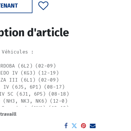
TENANT
ption d'article
Véhicules :
ORDOBA (6L2) (02-09)
LEDO IV (KG3) (12-19)
IZA III (6L1) (02-09)
A IV (6J5, 6P1) (08-17)
IV SC (6J1, 6P5) (08-18)
D (NH3, NK3, NK6) (12-0)
 Spaceback (NH1) (12-19)
 travaill
O (9N_, 9A_) (01-14)
 V (6R1, 6C1) (09-0)
LF V (1K1) (03-10)