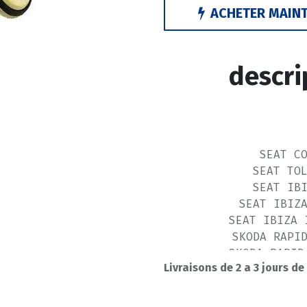
ACHETER MAIN
descri
SEAT C
SEAT TO
SEAT IB
SEAT IBIZ
SEAT IBIZA 
SKODA RAPI
SKODA RAPID
Livraisons de 2 a 3 jours de
VW POL
VW POLO
VW GO