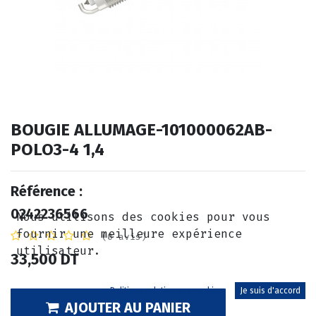
BOUGIE ALLUMAGE-101000062AB-
POLO3-4 1,4
Référence :
0242236566
Nous utilisons des cookies pour vous
fournir une meilleure expérience
(0 avis)
utilisateur.
33,500
DT
Politique relative aux cookies
Je suis d'accord
AJOUTER AU PANIER