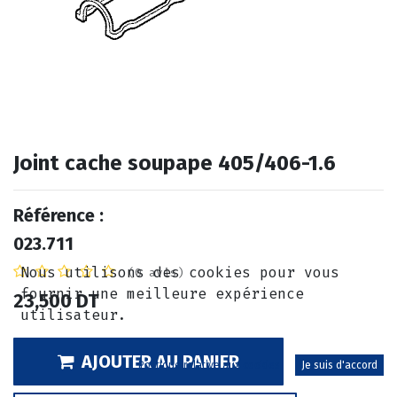
Joint cache soupape 405/406-1.6
Référence :
023.711
Nous utilisons des cookies pour vous
(0 avis)
fournir une meilleure expérience
23,500
DT
utilisateur.
AJOUTER AU PANIER
Politique relative aux cookies
Je suis d'accord