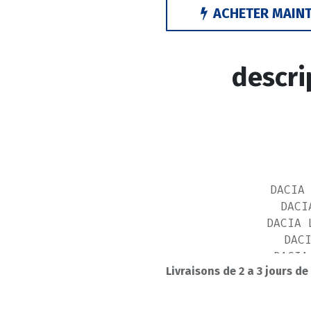
ACHETER MAIN
descri
DACIA
DACI
DACIA 
DAC
DACIA
Livraisons de 2 a 3 jours de
NISSAN KU
RENAULT C