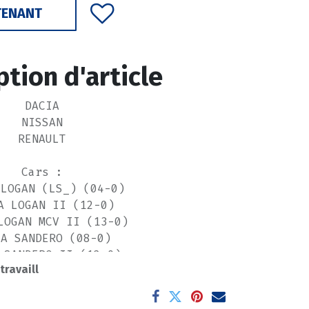
TENANT
ption d'article
DACIA
NISSAN
RENAULT
Cars :
 LOGAN (LS_) (04-0)
A LOGAN II (12-0)
LOGAN MCV II (13-0)
IA SANDERO (08-0)
 SANDERO II (12-0)
 travaill
BISTAR Van (X76) (03-0)
LIO I (B/C57_, 5/357_)
(90-99)