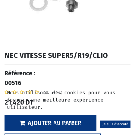
NEC VITESSE SUPER5/R19/CLIO
Référence :
00516
Nous utilisons des cookies pour vous
(0 avis)
fournir une meilleure expérience
21,420
DT
utilisateur.
AJOUTER AU PANIER
Politique relative aux cookies
Je suis d'accord