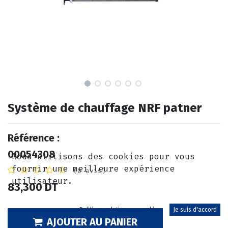
Système de chauffage NRF patner
Référence :
00054308
Nous utilisons des cookies pour vous
fournir une meilleure expérience
(0 avis)
utilisateur.
83,300
DT
Politique relative aux cookies
Je suis d'accord
AJOUTER AU PANIER